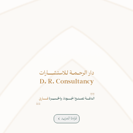
دار الرحــمــة لـلاستشــــــارات
D. R. Consultancy
الـدقـــــة تصـــنــع الجــــــودة، والخـــبــــــرة
فـــــــارِق
قراءة المزيد